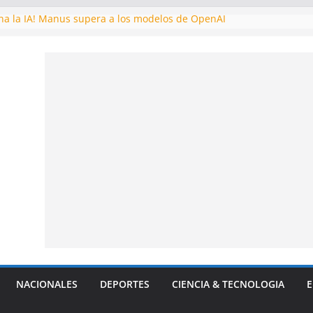
ona la IA! Manus supera a los modelos de OpenAI
la CIA: Fidel Castro intentó tomar Venezuela por la fuerza durant
ronautas varados en el espacio: una odisea de resistencia y esper
ellan una alianza para desafiar a EE.UU
 astronómico! Descubren planeta potencialmente habitable
NACIONALES
DEPORTES
CIENCIA & TECNOLOGIA
E