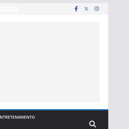
e décadas
anza
NTRETENIMIENTO