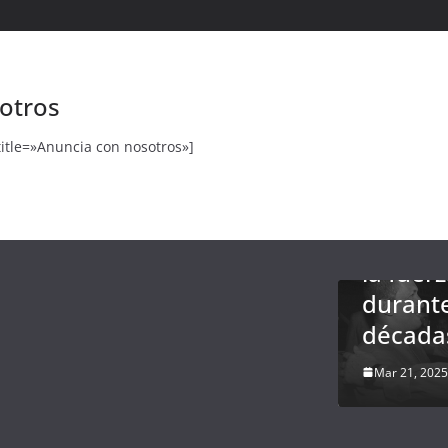
ARTE Y CULTUR
ULTIMAS NOTICI
otros
Revela
CIENCIA & TECNOLOGIA
ULTIMAS NOTICIAS
de la CI
title=»Anuncia con nosotros»]
¡Nuevo hallazgo
Castro 
astronómico!
tomar
Descubren
Venezu
planeta
la fuer
potencialmente
durant
habitable
década
Mar 15, 2025
El rollo
Mar 21, 2025