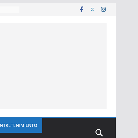
e décadas
anza
NTRETENIMIENTO