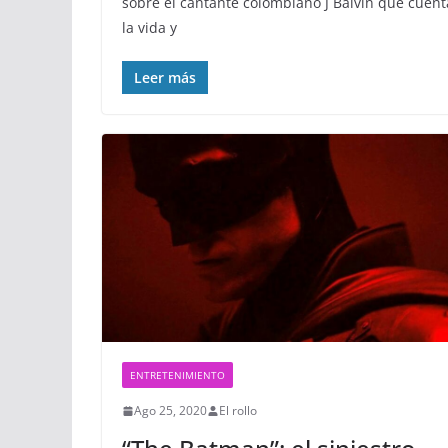
sobre el cantante colombiano J Balvin que cuent
la vida y
Leer más
ENTRETENIMIENTO
Ago 25, 2020
El rollo