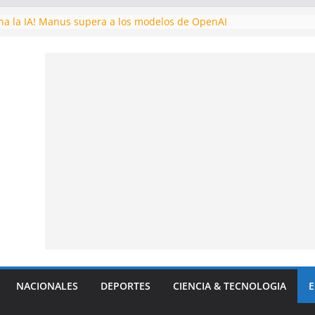
ona la IA! Manus supera a los modelos de OpenAI
la CIA: Fidel Castro intentó tomar Venezuela por la fuerza durant
ronautas varados en el espacio: una odisea de resistencia y esper
ellan una alianza para desafiar a EE.UU
 astronómico! Descubren planeta potencialmente habitable
NACIONALES
DEPORTES
CIENCIA & TECNOLOGIA
E