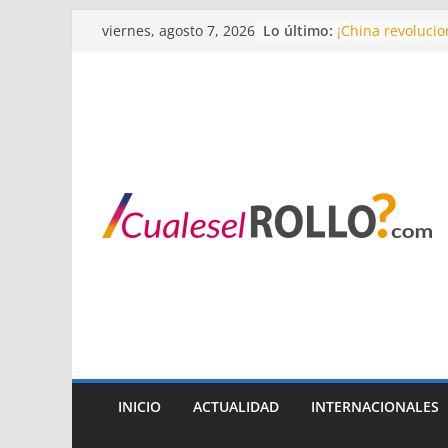
Saltar
Lo último:
¡China revoluci
viernes, agosto 7, 2026
al
Revelaciones de 
Regresan los ast
contenido
Putin y Maduro s
¡Nuevo hallazgo
INICIO
ACTUALIDAD
INTERNACIONALES