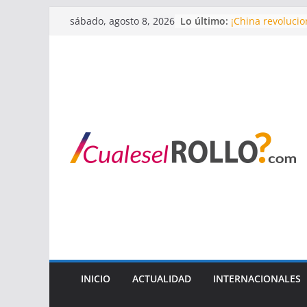
Saltar
Lo último:
¡China revoluci
sábado, agosto 8, 2026
al
Revelaciones de 
Regresan los ast
contenido
Putin y Maduro s
¡Nuevo hallazgo
INICIO
ACTUALIDAD
INTERNACIONALES