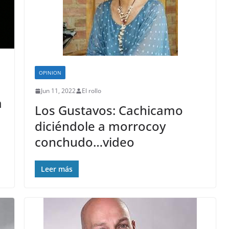
OPINION
Jun 11, 2022
El rollo
a
Los Gustavos: Cachicamo
O
diciéndole a morrocoy
conchudo…video
Leer más