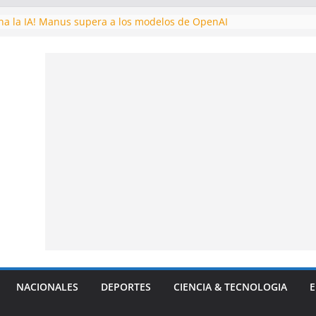
ona la IA! Manus supera a los modelos de OpenAI
la CIA: Fidel Castro intentó tomar Venezuela por la fuerza durant
ronautas varados en el espacio: una odisea de resistencia y esper
ellan una alianza para desafiar a EE.UU
 astronómico! Descubren planeta potencialmente habitable
NACIONALES
DEPORTES
CIENCIA & TECNOLOGIA
E