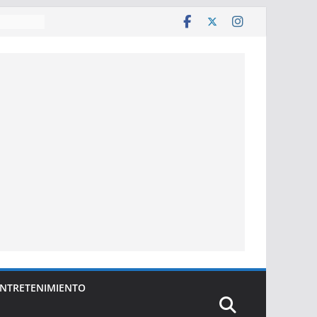
e décadas
anza
NTRETENIMIENTO