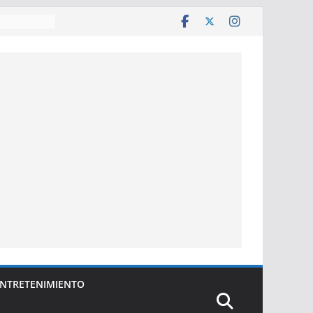
nte décadas
eranza
NTRETENIMIENTO