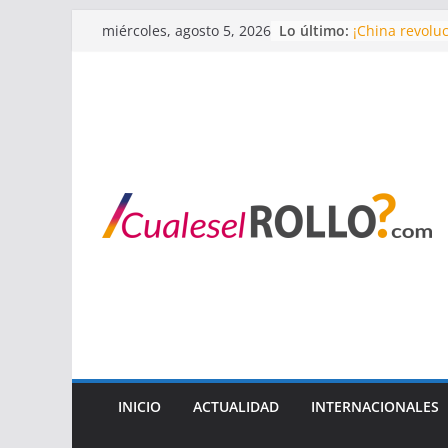
Saltar
Lo último:
¡China revolu
miércoles, agosto 5, 2026
al
Revelaciones 
Regresan los 
contenido
Putin y Madur
¡Nuevo hallaz
INICIO
ACTUALIDAD
INTERNACIONALES