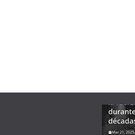
ARTE Y CULTURA
ULTIMAS NOTICIAS
CIENCI
Revelaciones
ULTIMA
& TECNOLOGIA
NOTICIAS
de la CIA: Fidel
Reg
vo hallazgo
Castro intentó
ast
onómico!
tomar
var
cubren
Venezuela por
esp
eta
la fuerza
odi
ncialmente
durante
resi
table
décadas
esp
, 2025
El rollo
Mar 21, 2025
El Rollo
Mar 1