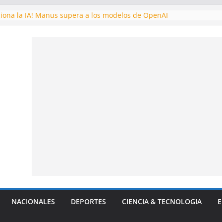
ciona la IA! Manus supera a los modelos de OpenAI
de la CIA: Fidel Castro intentó tomar Venezuela por la fuerza dura
astronautas varados en el espacio: una odisea de resistencia y esp
o sellan una alianza para desafiar a EE.UU
go astronómico! Descubren planeta potencialmente habitable
NACIONALES
DEPORTES
CIENCIA & TECNOLOGIA
E